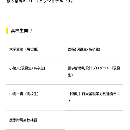
験の指導のプロフェッショナルです。
高校生向け
面接(現役生/高卒生)
大学受験（現役生）
医学部特別設計プログラム（現役
小論文(現役生/高卒生)
生）
【個別】日大基礎学力到達度テス
中高一貫（高校生）
ト
慶應附属高校補習