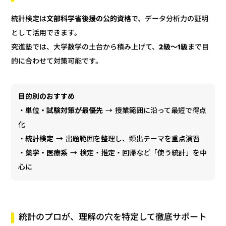
で、データ分析力の証明
文部科学省後援の公的資格
統計検定は
として活用できます。
まで目
2級〜1級
究進塾では、大学数学の土台から積み上げて、
的に合わせて対策可能です。
目的別のおすすめ
・
単位・試験対策が最優先
→ 授業範囲に沿って最短で得点
化
・
統計検定
→ 出題範囲を整理し、頻出テーマを重点演習
・
薬学・医療系
→ 検定・推定・回帰など「使う統計」を中
心に
統計のプロが、理解の穴を特定して徹底サポート