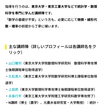
東京大学・東京工業大学などで統計学・数理
指導を行うのは、
です。
科学を専門に学んだ講師陣
微積・線形代
「数学の基礎が不安」という方も、必要に応じて
の前提から丁寧に補います。
数・確率
主な講師陣（詳しいプロフィールは各講師名をク
リック）
（東京大学大学院数理科学研究科 数理科学専攻博
山口雅司
・
士後期課程単位取得退学）
（東京工業大学大学院数学研究科博士課程単位取得
久松真人
・
退学）
（東京大学数理科学専攻博士後期課程単位取得退学）
上田昂
・
（東京工業大学大学院理工学研究科数学専攻修了）
永島行平
・
・N講師（博士（農学）、元農水省研究官・大学教授）：統計・