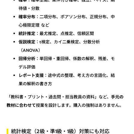
：確率空間、条件付き確率、独立、ベイズ、期
確率
待値・分散
：二項分布、ポアソン分布、正規分布、中
確率分布
心極限定理 など
：最尤推定、点推定、信頼区間
統計推定
：t検定、カイ二乗検定、分散分析
仮説検定
（ANOVA）
：単回帰・重回帰、係数の解釈、残差、モ
回帰分析
デル評価
：途中式の整理、考え方の言語化、結
レポート支援
果の解釈の書き方
手元の
「教科書・プリント・過去問・担当教員の資料」など、
授業を設計します。購入の強制はありません。
教材に合わせて
統計検定（2級・準1級・1級）対策にも対応