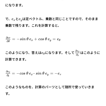
になります。
は定ベクトル、乗数と同じことですので、そのまま
と
で、
e
e
y
x
乗数で残ります。これを計算すると、
∂
r
e
=
+
−
=
e
e
θ
s
o
c
e
θ
n
i
s
y
θ
x
∂
θ
∂
e
はこのように
になります。そして
このようになり、答えは
θ
e
θ
∂
θ
計算できます。
∂
e
−
=
–
−
=
θ
e
e
θ
n
i
s
e
θ
s
o
c
r
y
x
∂
θ
このようなものを、計算のパーツとして随所で使っていきま
す。