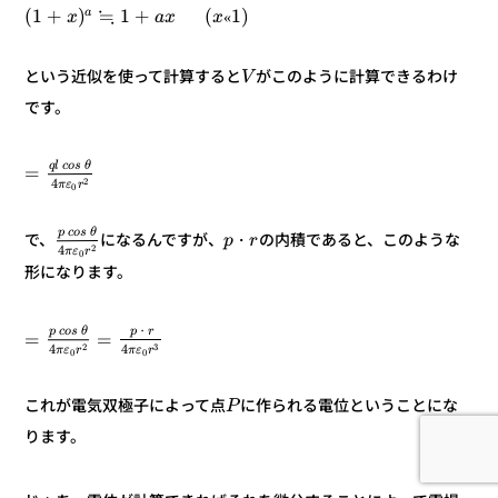
≒
)
1
(
+
1
)
+
1
(
a
«
x
x
a
x
がこのように計算できるわけ
という近似を使って計算すると
V
です。
θ
s
o
c
l
q
=
2
4
r
ε
π
0
θ
s
o
c
p
の内積であると、このような
になるんですが、
で、
・
r
p
2
4
r
ε
π
0
形になります。
r
・
p
θ
s
o
c
p
=
=
3
2
4
4
r
ε
π
r
ε
π
0
0
に作られる電位ということにな
これが電気双極子によって点
P
ります。