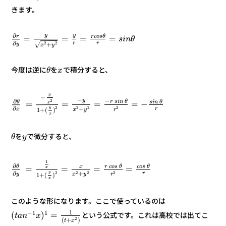
きます。
y
y
∂
θ
s
r
o
c
r
=
=
=
=
θ
n
i
s
∂
r
r
2
2
+
y
√
y
x
で積分すると、
を
今度は逆に
x
θ
y
−
−
−
y
∂
2
θ
n
i
s
r
θ
n
i
s
θ
−
=
=
=
=
x
2
2
2
2
∂
y
r
+
x
r
y
x
)
(
+
1
x
で微分すると、
を
y
θ
1
∂
θ
s
o
c
θ
s
o
c
r
θ
x
=
=
=
=
x
2
2
2
2
∂
y
r
+
y
r
y
x
)
(
+
1
x
このような形になります。ここで使っているのは
1
1
1
−
=
)
(
という公式です。これは高校では出てこ
x
n
a
t
2
)
+
(
x
t