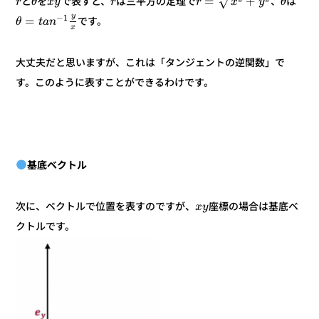
+
=
√
は
、
は三平方の定理で
で表すと、
を
と
θ
y
x
r
r
y
x
θ
r
y
1
−
=
です。
n
a
t
θ
x
大丈夫だと思いますが、これは「タンジェントの逆関数」で
す。このように表すことができるわけです。
基底ベクトル
座標の場合は基底ベ
次に、ベクトルで位置を表すのですが、
y
x
クトルです。