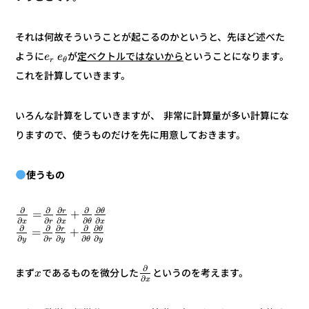
それは何故そういうことが起こるのかというと、先ほど述べた
ということになります。
定ベクトルではないから
が
ように
e
e
r
θ
これを計算していきます。
いろんな計算をしていきますが、 非常に計算量が多い計算にな
りますので、使うものだけを先に用意しておきます。
使うもの
∂
∂
∂
∂
∂
θ
r
+
=
∂
∂
∂
∂
∂
x
θ
x
r
x
∂
∂
∂
∂
∂
θ
r
+
=
∂
∂
∂
∂
∂
y
θ
y
r
y
∂
というのを考えます。
であるものを微分した
まず
x
∂
x