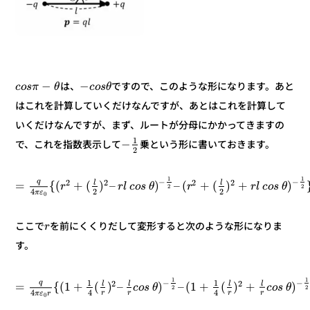
−
−
ですので、このような形になります。あと
は、
θ
s
o
c
θ
π
s
o
c
はこれを計算していくだけなんですが、あとはこれを計算して
いくだけなんですが、まず、ルートが分母にかかってきますの
1
−
乗という形に書いておきます。
で、これを指数表示して
2
1
1
−
−
q
2
2
2
2
l
l
)
+
)
(
+
(
–
)
–
)
(
+
(
{
=
θ
s
o
c
l
r
r
θ
s
o
c
l
r
r
2
2
2
2
4
ε
π
0
を前にくくりだして変形すると次のような形になりま
ここで
r
す。
1
1
−
−
q
1
1
2
2
l
l
l
l
)
+
)
(
+
1
(
–
)
–
)
(
+
1
(
{
=
θ
s
o
c
θ
s
o
c
2
2
4
4
4
r
r
r
r
r
ε
π
0