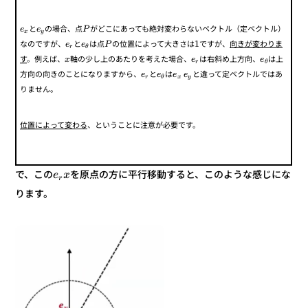
がどこにあっても絶対変わらないベクトル（定ベクトル）
の場合、点
と
P
e
e
y
x
向きが変わりま
ですが、
1
の位置によって大きさは
は点
と
なのですが、
P
e
e
r
θ
は上
は右斜め上方向、
軸の少し上のあたりを考えた場合、
。例えば、
す
e
e
x
θ
r
と違って定ベクトルではあ
は
と
方向の向きのことになりますから、
e
e
e
e
y
x
r
θ
りません。
、ということに注意が必要です。
位置によって変わる
を原点の方に平行移動すると、このような感じにな
で、この
x
e
r
ります。