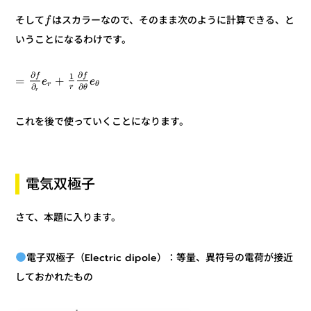
はスカラーなので、そのまま次のように計算できる、と
そして
f
いうことになるわけです。
∂
∂
f
f
1
+
=
e
e
r
θ
∂
∂
r
θ
r
これを後で使っていくことになります。
電気双極子
さて、本題に入ります。
電子双極子（Electric dipole）：等量、異符号の電荷が接近
しておかれたもの