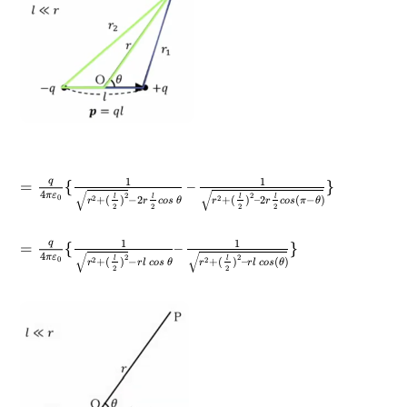
q
1
1
}
–
{
=
√
√
4
ε
π
2
2
l
l
l
l
0
2
2
)
−
(
2
–
)
(
+
2
−
)
(
+
θ
π
s
o
c
r
r
θ
s
o
c
r
r
2
2
2
2
q
1
1
}
–
{
=
√
√
4
ε
π
2
2
l
l
0
2
2
)
(
–
)
(
+
−
)
(
+
θ
s
o
c
l
r
r
θ
s
o
c
l
r
r
2
2