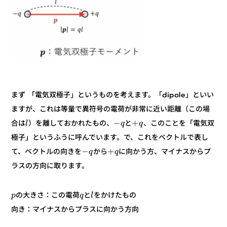
まず 「電気双極子」というものを考えます。「dipole」といい
ますが、これは等量で異符号の電荷が非常に近い距離（この場
+
−
、このことを「電気双
と
）を離しておかれたもの、
合は
q
q
l
極子」というふうに呼んでいます。で、これをベクトルで表し
+
−
に向かう方、マイナスからプ
から
て、ベクトルの向きを
q
q
ラスの方向に取ります。
をかけたもの
と
の大きさ：この電荷
l
q
p
向き：マイナスからプラスに向かう方向