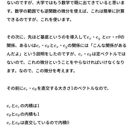
ないのですが、大学ではもう数学で既に出てきていると思いま
す。数学の範囲でも逆関数の微分を使えば、これは簡単に計算
できるのですが、これを使います。
の
・
と
・
その次に、先ほど基底というのを導入して
θ
r
r
e
e
e
y
x
の関係には「こんな関係がある
・
と
・
関係、あるいは
e
e
e
e
y
x
r
θ
は定ベクトルでは
・
んだよ」という説明をしたのですが、
e
e
r
θ
ないので、これの微分ということをやらなければいけなくなり
ます。なので、この微分を考えます。
1
のベクトルなので、
を直交する大きさ
・
その前に
e
e
r
θ
1
の内積は
と
e
e
r
r
1
の内積も
と
e
e
θ
θ
0
は直交しているので内積
と
e
e
r
θ