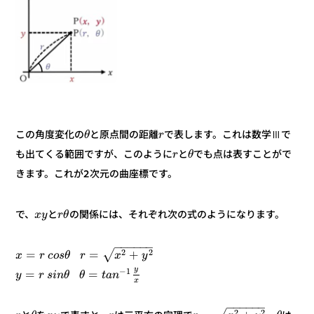
で表します。これは数学Ⅲで
と原点間の距離
この角度変化の
r
θ
でも点は表すことがで
と
も出てくる範囲ですが、このように
θ
r
きます。これが2次元の曲座標です。
の関係には、それぞれ次の式のようになります。
と
で、
θ
r
y
x
−
−
−
−
−
−
2
+
2
=
=
√
y
x
r
θ
s
o
c
r
x
y
1
−
=
=
n
a
t
θ
θ
n
i
s
r
y
x
−
−
−
−
−
−
2
2