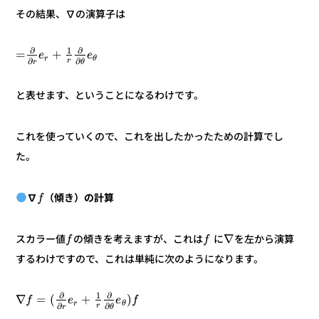
その結果、∇の演算子は
∂
∂
1
+
=
e
e
r
θ
∂
∂
r
θ
r
と表せます、ということになるわけです。
これを使っていくので、これを出したかったための計算でし
た。
（傾き）の計算
∇
f
∇
を左から演算
に
の傾きを考えますが、これは
スカラー値
f
f
するわけですので、これは単純に次のようになります。
∂
∂
1
)
+
(
=
∇
f
e
e
f
r
θ
∂
∂
r
θ
r