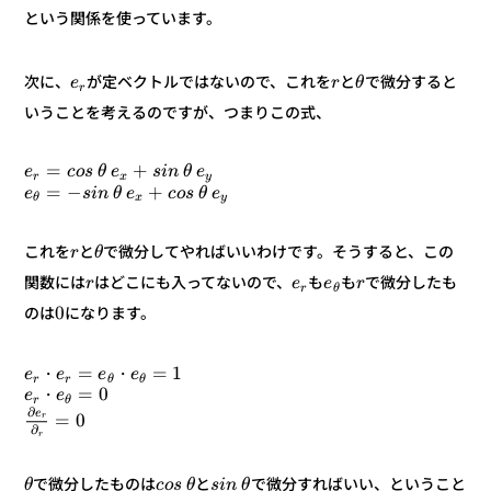
という関係を使っています。
で微分すると
と
が定ベクトルではないので、これを
次に、
θ
r
e
r
いうことを考えるのですが、つまりこの式、
+
=
e
θ
n
i
s
e
θ
s
o
c
e
y
x
r
+
−
=
e
θ
s
o
c
e
θ
n
i
s
e
y
x
θ
で微分してやればいいわけです。そうすると、この
と
これを
θ
r
で微分したも
も
も
はどこにも入ってないので、
関数には
r
e
e
r
r
θ
0
になります。
のは
1
=
=
・
・
e
e
e
e
r
θ
r
θ
0
=
・
e
e
r
θ
∂
e
0
=
r
∂
r
で微分すればいい、ということ
と
で微分したものは
θ
n
i
s
θ
s
o
c
θ