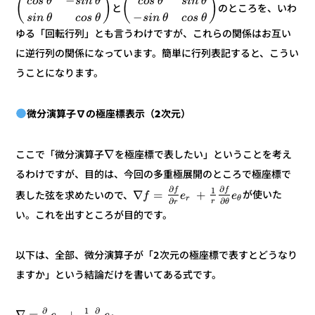
−
)
(
)
(
θ
n
i
s
θ
s
o
c
θ
n
i
s
θ
s
o
c
のところを、いわ
と
−
θ
s
o
c
θ
n
i
s
θ
s
o
c
θ
n
i
s
ゆる「回転行列」とも言うわけですが、これらの関係はお互い
に逆行列の関係になっています。簡単に行列表記すると、こうい
うことになります。
微分演算子∇の極座標表示（2次元）
∇
を極座標で表したい」ということを考え
ここで「微分演算子
るわけですが、目的は、今回の多重極展開のところで極座標で
∂
∂
f
f
1
+
=
∇
が使いた
表した弦を求めたいので、
e
e
f
θ
r
∂
∂
r
θ
r
い。これを出すところが目的です。
以下は、全部、微分演算子が「2次元の極座標で表すとどうなり
ますか」という結論だけを書いてある式です。
∂
∂
1