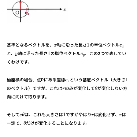
1
の単位ベクトル
軸に沿った長さ
基準となるベクトルを、
e
x
x
1
、この2つで表してい
の単位ベクトル
軸に沿った長さ
と、
e
y
y
くわけです。
1
という基底ベクトル（大きさ
極座標の場合、点Pにある座標
e
r
が変化しない方
のみが変化して
のベクトル）ですが、これは
θ
r
向に向けて取ります。
1
は
は変化せず、
ですがやはり
は、これも大きさは
そして
r
r
θ
e
だけが変化することになります。
一定で、
θ