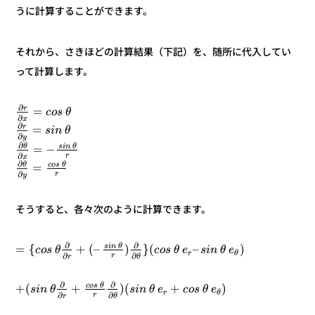
うに計算することができます。
それから、さきほどの計算結果（下記）を、随所に代入してい
って計算します。
∂
r
=
θ
s
o
c
∂
x
∂
r
=
θ
n
i
s
∂
y
∂
θ
θ
n
i
s
−
=
∂
r
x
∂
θ
θ
s
o
c
=
∂
r
y
そうすると、各々次のように計算できます。
∂
∂
θ
n
i
s
)
–
(
}
)
–
(
+
{
=
e
θ
n
i
s
e
θ
s
o
c
θ
s
o
c
r
θ
∂
∂
r
θ
r
∂
∂
θ
s
o
c
)
+
(
)
+
(
+
e
θ
s
o
c
e
θ
n
i
s
θ
n
i
s
θ
r
∂
∂
r
θ
r