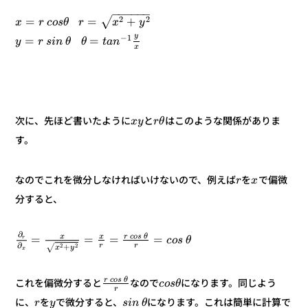
−
−
−
−
−
−
2
+
2
=
=
√
y
x
r
θ
s
o
c
r
x
y
1
−
=
=
n
a
t
θ
θ
n
i
s
r
y
x
はこのような関係がありま
と
次に、先ほど書いたように
θ
r
y
x
す。
で偏微
を
なのでこれを微分しなければいけないので、例えば
x
r
分すると、
∂
θ
s
o
c
r
x
x
=
=
=
=
r
θ
s
o
c
∂
r
r
2
2
+
√
y
x
x
θ
s
o
c
r
になります。同じよう
なので
これを偏微分すると
θ
s
o
c
r
になります。これは簡単に計算で
で微分すると、
を
に、
θ
n
i
s
y
r