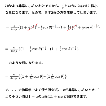
l
というのは非常に微小
より非常に小さいわけですから、
が
r
l
r
な量になります。なので、まず2乗の方を無視してしまいます。
1
1
−
q
−
l
l
}
)
+
1
(
–
)
−
1
(
{
=
θ
s
o
c
θ
s
o
c
2
2
4
r
r
r
ε
π
0
このような形になります。
q
l
l
}
)
1
(
–
)
+
1
(
{
=
θ
s
o
c
θ
s
o
c
2
2
4
r
r
r
ε
π
0
1
が非常に小さいとき、
で、ここで物理学でよく使う近似式、
x
+
1
+
1
と記述できます。
乗は
の
より小さい時は
x
α
α
x