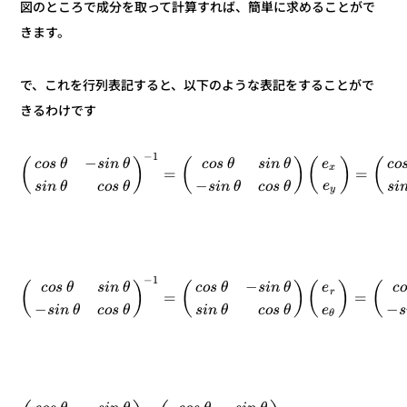
図のところで成分を取って計算すれば、簡単に求めることがで
きます。
で、これを行列表記すると、以下のような表記をすることがで
きるわけです
1
−
−
(
)
(
)
(
)
(
e
o
c
θ
n
i
s
θ
s
o
c
θ
n
i
s
θ
s
o
c
x
=
=
−
e
i
s
θ
s
o
c
θ
n
i
s
θ
s
o
c
θ
n
i
s
y
1
−
−
(
)
(
)
(
)
(
c
e
θ
n
i
s
θ
s
o
c
θ
n
i
s
θ
s
o
c
r
=
=
−
−
s
e
θ
s
o
c
θ
n
i
s
θ
s
o
c
θ
n
i
s
θ