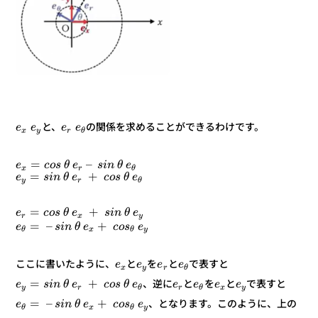
の関係を求めることができるわけです。
と、
e
e
e
e
r
y
θ
x
–
=
e
θ
n
i
s
e
θ
s
o
c
e
θ
r
x
+
=
e
θ
s
o
c
e
θ
n
i
s
e
θ
r
y
+
=
e
θ
n
i
s
e
θ
s
o
c
e
y
x
r
+
–
=
e
s
o
c
e
θ
n
i
s
e
y
x
θ
θ
で表すと
と
を
と
ここに書いたように、
e
e
e
e
r
y
θ
x
+
=
で表すと
と
を
と
、逆に
e
e
e
e
e
θ
s
o
c
e
θ
n
i
s
e
y
x
r
θ
θ
r
y
+
–
=
、となります。このように、上の
e
s
o
c
e
θ
n
i
s
e
y
x
θ
θ