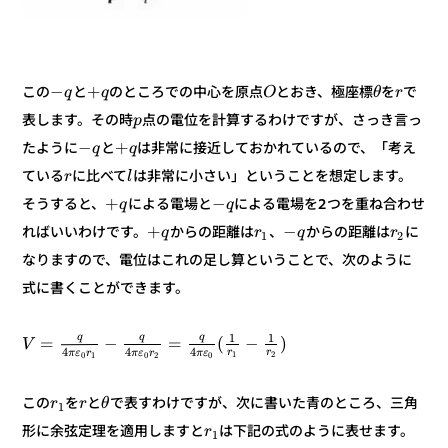
+
−
で
を
とおき、極座標
のところでの中心を原点
と
この
r
θ
O
q
q
点の電位を計算するわけですが、さっき言っ
表します。その時
p
+
−
は非常に接近しておかれているので、「考え
と
たように
q
q
は非常に小さい」ということを想定します。
に比べて
ている
l
r
−
+
による電場を2つを重ね合わせ
による電場と
そうすると、
q
q
−
+
に
からの距離は
、
からの距離は
ればいいわけです。
r
q
r
q
2
1
なりますので、電位はこれの足し算ということで、次のように
式に書くことができます。
q
q
q
1
1
)
−
(
=
−
=
V
4
4
4
r
r
ε
π
r
ε
π
r
ε
π
2
1
0
2
0
1
0
で表すわけですが、次に書いた青のところ、三角
と
を
この
θ
r
r
1
は下記の式のように表せます。
形に余弦定理を適用しますと
r
1