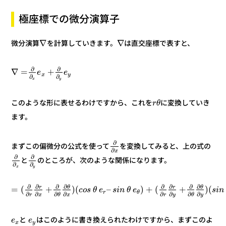
極座標での微分演算子
∇
∇
は直交座標で表すと、
を計算していきます。
微分演算
∂
∂
+
=
∇
e
e
y
x
∂
∂
y
x
に変換していき
このような形に表せるわけですから、これを
θ
r
ます。
∂
を変換してみると、上の式の
まずこの偏微分の公式を使って
∂
x
∂
∂
のところが、次のような関係になります。
と
∂
∂
y
x
∂
∂
∂
∂
∂
∂
∂
∂
θ
r
θ
r
(
)
+
(
+
)
–
(
)
+
(
=
n
i
s
e
θ
n
i
s
e
θ
s
o
c
r
θ
∂
∂
∂
∂
∂
∂
∂
∂
y
θ
y
r
x
θ
x
r
はこのように書き換えられたわけですから、まずこのよ
と
e
e
y
x