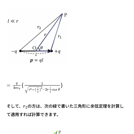
q
1
}
{
=
√
4
ε
π
2
l
l
0
2
2
−
)
(
+
θ
s
o
c
r
r
2
2
の方は、次の緑で書いた三角形に余弦定理を計算し
そして、
r
2
て適用すれば計算できます。