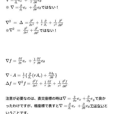
+
=
∇
e
e
θ
r
∂
∂
r
θ
r
∂
∂
+
=
∇
ではない！
※
e
e
r
θ
∂
∂
θ
r
2
2
∂
∂
∂
1
1
2
+
+
=
Δ
=
∇
2
2
∂
2
∂
r
∂
r
r
θ
r
2
2
∂
∂
2
+
=
∇
ではない！
※
2
2
∂
∂
r
θ
∂
∂
f
f
1
+
=
∇
e
e
f
θ
r
∂
∂
r
θ
r
∂
∂
A
1
}
+
)
(
{
=
∇
θ
・
A
r
A
r
∂
∂
r
θ
r
2
2
∂
∂
∂
f
f
f
1
1
2
+
+
=
∇
=
Δ
f
f
2
2
∂
2
∂
r
r
∂
r
r
θ
∂
2
+
=
∇
で良か
注意が必要なのは、直交座標の時は
e
e
y
x
∂
∂
y
x
∂
∂
+
=
∇
と
ではない
ったわけですが、極座標で表すと
e
e
r
θ
∂
∂
θ
r
いうことです。