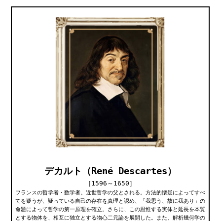
デカルト（René Descartes）
［1596～1650］
フランスの哲学者・数学者。近世哲学の父とされる。方法的懐疑によってすべ
てを疑うが、疑っている自己の存在を真理と認め、「我思う、故に我あり」の
命題によって哲学の第一原理を確立。さらに、この思惟する実体と延長を本質
とする物体を、相互に独立とする物心二元論を展開した。また、解析幾何学の