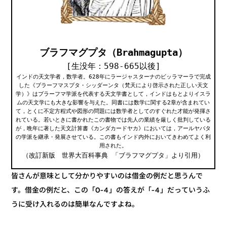
ブラフマグプタ（Brahmagupta）
[生没年：598-665以後]
インドの天文学者，数学者。628年にラージャスターナのビッラマーラで完成
した《ブラーフマスプタ・シッダーンタ（梵天により啓示された正しい天文
学）》はブラーフマ学派を代表する天文学書として，インドはもとよりイスラ
ムの天文学にも大きな影響を与えた。同書には数学に関する2章が含まれてい
て，とくに不定方程式や図形の問題には数学者としてのすぐれた才能が発揮さ
れている。若いときに書かれたこの書物では先人の業績を厳しく批判している
が，晩年に著した天文計算書《カンダカードヤカ》においては，アールヤバタ
の学派を継承・発展させている。この書もインド内外においてきわめてよく利
用された。
（改訂新版 世界大百科事典 「ブラフマグプタ」より引用）
皆さんが意味として分かりやすいのは借金の例だと思うんで
す。借金の例だと、この「0-4」の答えが「-4」だっていうふ
うに受け入れるのは簡単なんですよね。