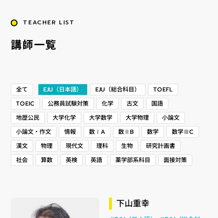
TEACHER LIST
講師一覧
EJU（総合科目）
EJU（日本語）
TOEFL
全て
公務員試験対策
TOEIC
化学
古文
国語
地歴公民
大学化学
大学数学
大学物理
小論文
小論文・作文
数学ⅢC
数ⅠA
数ⅡB
情報
数学
研究計画書
現代文
漢文
物理
理科
生物
薬学部系科目
面接対策
社会
算数
英検
英語
下山重幸