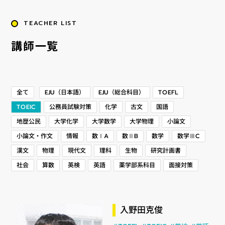
TEACHER LIST
講師一覧
EJU（総合科目）
EJU（日本語）
TOEFL
全て
公務員試験対策
TOEIC
化学
古文
国語
地歴公民
大学化学
大学数学
大学物理
小論文
小論文・作文
数学ⅢC
数ⅠA
数ⅡB
情報
数学
研究計画書
現代文
漢文
物理
理科
生物
薬学部系科目
面接対策
社会
算数
英検
英語
入野田克俊