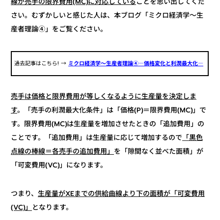
ことを思い出してくだ
線が売手の限界費用(MC)に対応している
さい。むずかしいと感じた人は、本ブログ「ミクロ経済学～生
産者理論④」をご覧ください。
ミクロ経済学～生産者理論④―価格変化と利潤最大化―
過去記事はこちら! →
売手は価格と限界費用が等しくなるように生産量を決定しま
。「売手の利潤最大化条件」は「価格(P)＝限界費用(MC)」で
す
す。限界費用(MC)は生産量を増加させたときの「追加費用」の
「黒色
ことです。「追加費用」は生産量に応じて増加するので
を「隙間なく並べた面積」が
点線の棒線＝各売手の追加費用」
「可変費用(VC)」になります。
生産量がXEまでの供給曲線より下の面積が「可変費用
つまり、
となります。
(VC)」