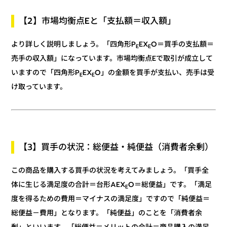
【2】市場均衡点Eと「支払額＝収入額」
O＝買手の支払額＝
EX
より詳しく説明しましょう。「四角形P
E
E
売手の収入額」になっています。市場均衡点Eで取引が成立して
O」の金額を買手が支払い、売手は受
EX
いますので「四角形P
E
E
け取っています。
【3】買手の状況：総便益・純便益（消費者余剰）
この商品を購入する買手の状況を考えてみましょう。「買手全
O＝総便益」です。「満足
体に生じる満足度の合計＝台形AEX
E
度を得るための費用＝マイナスの満足度」ですので「純便益＝
総便益－費用」となります。「純便益」のことを「消費者余