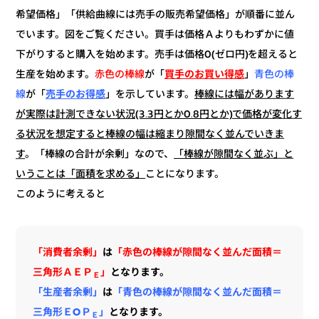
希望価格」「供給曲線には売手の販売希望価格」が順番に並ん
でいます。図をご覧ください。買手は価格Ａよりもわずかに値
下がりすると購入を始めます。売手は価格0(ゼロ円)を超えると
青色の棒
」
買手のお買い得感
が「
赤色の棒線
生産を始めます。
棒線には幅があります
」を示しています。
売手のお得感
が「
線
が実際は計測できない状況(3.3円とか0.8円とか)で価格が変化す
る状況を想定すると棒線の幅は縮まり隙間なく並んでいきま
「棒線が隙間なく並ぶ」と
。「棒線の合計が余剰」なので、
す
ことになります。
いうことは「面積を求める」
このように考えると
「赤色の棒線が隙間なく並んだ面積＝
は
「消費者余剰」
となります。
」
三角形ＡＥＰ
Ｅ
「青色の棒線が隙間なく並んだ面積＝
は
「生産者余剰」
となります。
」
三角形ＥOＰ
Ｅ