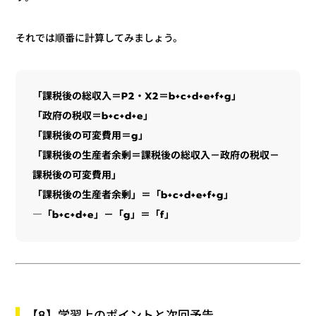
それでは順番に計算してみましょう。
「課税後の総収入＝P2・X2＝b+c+d+e+f+g」
「政府の税収＝b+c+d+e」
「課税後の可変費用＝g」
「課税後の生産者余剰＝課税後の総収入－政府の税収－
課税後の可変費用」
「課税後の生産者余剰」＝「b+c+d+e+f+g」
―「b+c+d+e」－「g」＝「f」
【8】学習上のポイントと次回予告