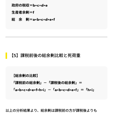
政府の税収＝b+c+d+e
生産者余剰＝f
総 余 剰＝a+b+c+d+e+f
【5】課税前後の総余剰比較と死荷重
【総余剰の比較】
「課税前の総余剰」－「課税後の総余剰」＝
「a+b+c+d+e+f+h+i」－「a+b+c+d+e+f」＝「h+i」
以上の分析結果より、総余剰は課税前の方が課税後よりも