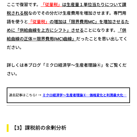
は生産量１単位当たりについて課
「従量税」
ここで復習です。
なのでその分だけ生産費用を増加させます。専門用
税される税
の増加は「限界費用MC」を増加させるた
「従量税」
語を使うと
「供
ことになります。
めに「供給曲線を上方にシフト」させる
だったことを思い出してく
給曲線の正体＝限界費用(MC)曲線」
ださい。
詳しくは本ブログ「ミクロ経済学～生産者理論④」をご覧くだ
さい。
ミクロ経済学～生産者理論④―価格変化と利潤最大化―
過去記事はこちら! →
【3】課税前の余剰分析