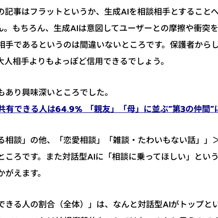
の記事はフラットというか、生成AIを相談相手とすること
ん。もちろん、生成AIは意図してユーザーとの摩擦や衝突
相手であるというのは間違いないところです。保護者から
た大人相手よりもよっぽど信用できるでしょう。
もあり興味深いところでした。
共有できる人は64.9% 「親友」「母」に並ぶ”第3の仲間”
る相談」の他、「恋愛相談」「雑談・たわいもない話」」
ところです。また対話型AIに「相談に乗ってほしい」とい
かがえます。
できる人の割合（全体）」は、なんと対話型AIがトップと