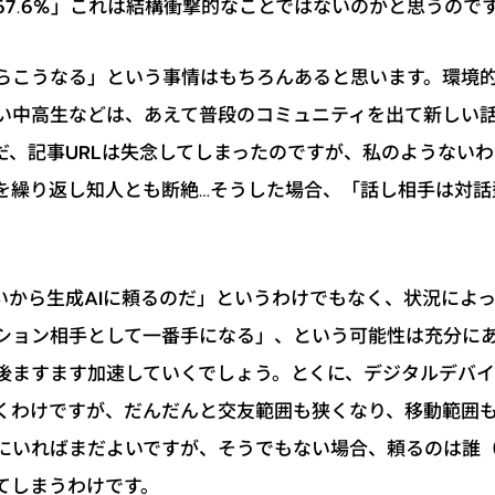
67.6%」これは結構衝撃的なことではないのかと思うので
らこうなる」という事情はもちろんあると思います。環境
い中高生などは、あえて普段のコミュニティを出て新しい
だ、記事URLは失念してしまったのですが、私のようない
を繰り返し知人とも断絶…そうした場合、「話し相手は対話
いから生成AIに頼るのだ」というわけでもなく、状況によ
ーション相手として一番手になる」、という可能性は充分に
後ますます加速していくでしょう。とくに、デジタルデバ
くわけですが、だんだんと交友範囲も狭くなり、移動範囲
にいればまだよいですが、そうでもない場合、頼るのは誰
てしまうわけです。