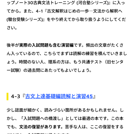
ップノート30古典文法トレーニング (河合塾シリーズ)』に入っ
てから。また、4-1『古文解釈はじめの一歩―文法から解釈へ
(駿台受験シリーズ)』をやり終えてから取り扱うようにしてくだ
さい。
です。頻出の文章がたくさ
実際の入試問題も含む演習編
後半が
ん入っているので、こちらでまずは読解の練習を積んでいきまし
ょう。時間のない人、理系の方は、もう共通テスト（旧センタ
ー試験）の過去問にあたってもよいでしょう。
古文上達基礎編読解と演習45
』
4-3『
少し誌面が細かく、読みづらい箇所があるかもしれません。し
かし、「入試問題への橋渡し」としては最適の本です。この本
苦手な人は、ここの復習をする
文法の復習があります。
でも、