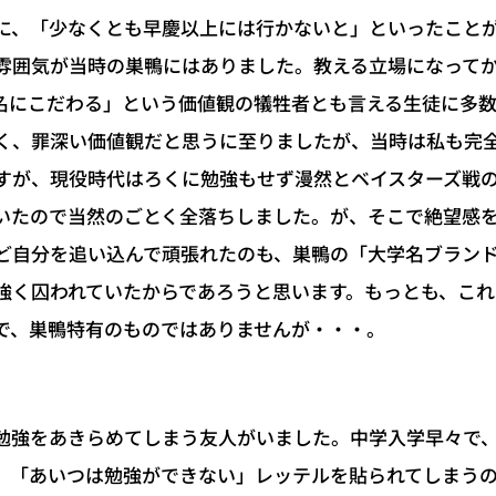
に、「少なくとも早慶以上には行かないと」といったこと
雰囲気が当時の巣鴨にはありました。教える立場になって
名にこだわる」という価値観の犠牲者とも言える生徒に多数
く、罪深い価値観だと思うに至りましたが、当時は私も完
すが、現役時代はろくに勉強もせず漫然とベイスターズ戦
いたので当然のごとく全落ちしました。が、そこで絶望感
ど自分を追い込んで頑張れたのも、巣鴨の「大学名ブラン
強く囚われていたからであろうと思います。もっとも、こ
で、巣鴨特有のものではありませんが・・・。
勉強をあきらめてしまう友人がいました。中学入学早々で
、「あいつは勉強ができない」レッテルを貼られてしまう