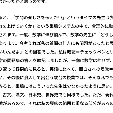
なかったかと思うのです。
ると、「学問の楽しさを伝えたい」というタイプの先生は
力を上げていくか」という巣鴨システムの中で、合理的に
されます。一度、数学に伸び悩んで、数学の先生に「どう
あります。今考えれば私の質問の仕方にも問題があったと
いいんだよ」との回答でした。私は暗記＝チェックペンと
学の問題集の答えを暗記しましたが、一向に数学は伸びず
り返って客観的に見ると、英語に比べて、面白さへの嗅覚
が、その後に浪人して出会う駿台の授業では、そんな私で
みると、巣鴨にはこういった先生は少なかったように思い
、古文、漢文、日本史、世界史でも同様でした。ただ、現
憶があるので、それは私の興味の範囲と重なる部分がある