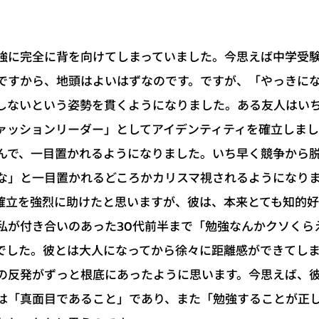
強に完全に背を向けてしまっていました。今思えば中学受
ですから、地頭はよいはずなのです。ですが、「やっきに
しないという姿勢を貫くようになりました。ある友人はい
ァッションリーダー」としてアイデンティティを確立しま
んで、一目置かれるようになりました。いち早く競争から
な」と一目置かれるどころかカリスマ視されるようになり
確立を強烈に助けたと思いますが、彼は、本来とても知的
私が付き合いのあった30代前半まで「勉強なんかクソくら
でした。彼とは大人になってから徐々に距離感ができてし
の反発がずっと根底にあったように思います。今思えば、
は「真面目であること」であり、また「勉強することが正