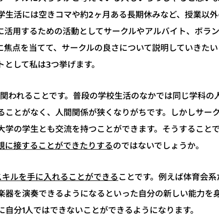
学生活には空きコマや約2ヶ月ある長期休みなど、授業以外
に活用するための活動としてサークルやアルバイト、ボラ
に焦点を当てて、サークルの良さについて説明していきたい
トとして私は3つ挙げます。
と関われることです。普段の学校生活のなかでは同じ学科の
ることがなく、人間関係が狭くなりがちです。しかしサー
大学の学生とも交流を持つことができます。そうすること
のではないでしょうか。
観に接することができたりする
ことです。例えば体育会系
スキルを手に入れることができる
楽器を演奏できるようになるといった自分の新しい能力を
に自分1人ではできないことができるようになります。