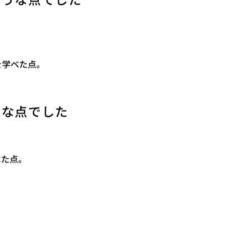
ような点でした
を学べた点。
うな点でした
べた点。