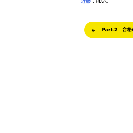
：はい。
近藤
Part.2 