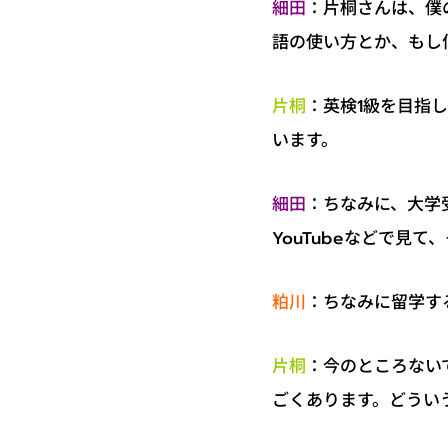
：片桐さんは、僕
細田
語の使い方とか、もし
：英検1級を目指
片桐
います。
：ちなみに、大学
細田
YouTubeなどで見
：ちなみに留学す
粕川
：今のところない
片桐
ごくあります。どうい