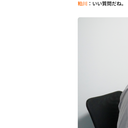
：いい質問だね。
粕川