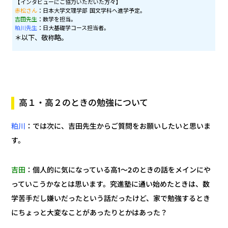
【インタビューにご協力いただいた方々】
赤松さん
：日本大学文理学部 国文学科へ進学予定。
吉田先生
：数学を担当。
粕川先生
：日大基礎学コース担当者。
＊以下、敬称略。
高１・高２のときの勉強について
：では次に、吉田先生からご質問をお願いしたいと思いま
粕川
す。
：個人的に気になっている高1～2のときの話をメインにや
吉田
っていこうかなとは思います。究進塾に通い始めたときは、数
学苦手だし嫌いだったという話だったけど、家で勉強するとき
にちょっと大変なことがあったりとかはあった？