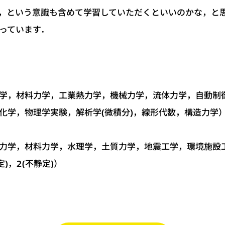
，という意識も含めて学習していただくといいのかな，と
っています．
学，材料力学，工業熱力学，機械力学，流体力学，自動制
化学，物理学実験，解析学(微積分)，線形代数，構造力学
力学，材料力学，水理学，土質力学，地震工学，環境施設
)，2(不静定)）