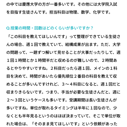
の中では慶應大学の方が一番多いです。その他には大学院入試
を目指す生徒さんです。担当科目は物理、数学、化学です。
Q.授業の時間・回数はどのくらいが多いですか？
「この科目を教えてほしいんです」って整理ができている生徒さ
んの場合、週１回で教えていて、結構成果が出ます。ただ、大学
の問題って、一題ずつ解いて見せることが大事だったりして、週
１回１時間とか１時間半だと収めるのが難しいので、２時間あ
るとやりやすいですね。２科目だったら週１回、メインの１科
目を決めて、時間があいたら優先順位２番目の科目を教えて収
めることが多いんですけれど、３～４科目になると、週１回だと
収まりきらないです。つまり、手当が必要な生徒さんだと、週に
２～３回というケースも多いです。受講期間は長い生徒さんが
多いですね。単位が取れるタイミングは半年に１回なので、少
なくとも半年見るというのはほぼ決まっていて、そこで単位が取
れた場合は、「そのまま見てほしいです」という依頼があった