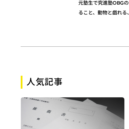
元塾生で究進塾OBG
ること、動物と戯れる
人気記事