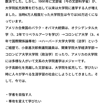
数派でした。しかし、1991年に文部省（今の文部科学省）が、
大学院拡充政策を打ち出して以来は大学院に進学する人が増え
ました。当時6万人程度だった大学院生は今では30万近くにな
っています。
アメリカ合衆国のバラク・オバマ大統領は、オクシデンタル大
学（1、2年でリベラルアーツを学び）→コロンビア大学（3、4
年で国際関係論専攻）→ハーバード大学大学院（法学）という
ご経歴で、小泉進次郎衆議院議員は、関東学院大学経済学部→
コロンビア大学大学院（政治学）だったり、アメリカの大学院
には多様な人がいて文系の大学院進学はメジャーです。
少子高齢化を見越した文部省は、大学院を拡充して、学びたい
時に人々が学べる生涯学習の社会にしようとしてきました。そ
して、今では、
・学者を目指す人
・専攻を変えて学びたい