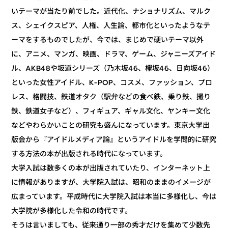
いテーマが当たり前でした。近代化、ナショナリズム、マルク
ス、シェイクスピア、人権、人生論、都市化といったようなテ
ーマをするものでしたが、今では、まじめで硬いテーマ以外
に、アニメ、マンガ、映画、ドラマ、ゲーム、ジャニーズアイド
ル、AKB48や坂道シリーズ（乃木坂46、欅坂46、日向坂46）
といった女性アイドル、K-POP、コスメ、ファッション、プロ
レス、格闘技、鉄道オタク（駅弁などの食べ鉄、乗り鉄、撮り
鉄、鉄道女子など）、フィギュア、ギャル文化、ヤンキー文化
などやわらかいことの研究も盛んになっています。東京大学出
版会から『アイドルメディア論』というアイドルを学問的に研究
する方法の本が出版される時代になっています。
大学入試は数多くの本が出版されていたり、インターネット上
に情報がありますが、大学院入試は、昭和のままのイメージが
広まっています。平成時代に大学院入試は本当に多様化し、今は
大学院が多様化した令和の時代です。
そうは言いましても、従来通り一部の秀才だけを集めて少数先