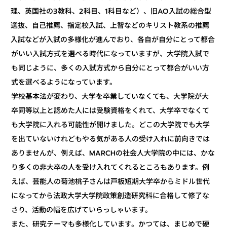
理、英国社の3教科、2科目、1科目など）、旧AO入試の総合型
選抜、自己推薦、指定校入試、上智などのキリスト教系の推薦
入試などが入試の多様化が進んでおり、各自が自分にとって都合
がいい入試方式を選べる時代になっていますが、大学院入試で
も同じように、多くの入試方式から自分にとって都合がいい方
式を選べるようになっています。
学校基本法が変わり、大学を卒業していなくても、大学院が大
卒同等以上と認めた人には受験資格をくれて、大学卒でなくて
も大学院に入れる可能性が開けました。どこの大学院でも大学
を出ていないけれどもやる気がある人の受け入れに前向きでは
ありませんが、例えば、MARCHの社会人大学院の中には、かな
り多くの非大卒の人を受け入れてくれるところもあります。例
えば、芸能人の菊池桃子さんは戸板短期大学卒からミドル世代
になってから法政大学大学院政策創造研究科に合格して修了な
さり、活動の幅を広げていらっしゃいます。
また、研究テーマも多様化しています。かつては、まじめで硬