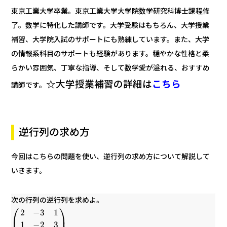
東京工業大学卒業。東京工業大学大学院数学研究科博士課程修
了。数学に特化した講師です。大学受験はもちろん、大学授業
補習、大学院入試のサポートにも熟練しています。また、大学
の情報系科目のサポートも経験があります。穏やかな性格と柔
らかい雰囲気、丁寧な指導、そして数学愛が溢れる、おすすめ
こちら
☆大学授業補習の詳細は
講師です。
逆行列の求め方
今回はこちらの問題を使い、逆行列の求め方について解説して
いきます。
次の行列の逆行列を求めよ。
⎞
⎛
1
3
−
2
⎟
⎜
3
2
−
1