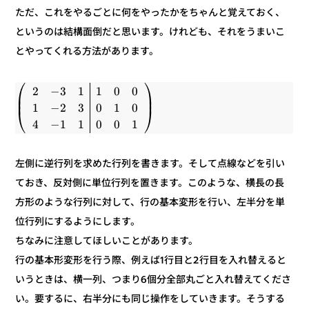
ただ、これをやるごとに何をやったかをちゃんと覚えておく、
というのは結構面倒だと思います。けれども、それをうまいこ
とやってくれる方法があります。
⎞
⎛
0
0
1
1
3
−
2
⎟
⎜
⎟
⎜
0
1
0
3
2
−
1
⎠
⎝
1
0
0
1
1
−
4
左側に逆行列を求めた行列を書きます。そして点線などを引い
ておき、反対側に単位行列を置きます。このような、横長の長
方形のような行列に対して、行の基本変形を行い、左半分を単
位行列にするようにします。
ちなみに注意してほしいことがあります。
行の基本形変形を行う際、例えば1行目と2行目を入れ替えると
いうときは、横一列、つまり6個分全部丸ごと入れ替えてくださ
い。要するに、右半分にも同じ操作をしていきます。そうする