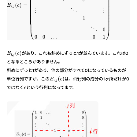
⎟
⎜
⎟
⎜
⎟
⎜
=
)
(
c
E
⎟
⎜
,
j
i
⎟
⎜
⋮
⋱
⋮
⎟
⎜
⎟
⎜
1
⎟
⎜
⎟
⎜
⎟
⎜
0
⋱
⎠
⎝
1
0
…
0
0
)
(
があり、これも斜めにずっと1が並んでいます。これは0
c
E
,
j
i
となるところがありません。
斜めにずっと1があり、他の部分がすべて0になっているものが
)
(
列の成分の1ヶ所だけが0
行
は、
単位行列ですが、この
j
i
c
E
,
j
i
という行列になってます。
ではなく
c