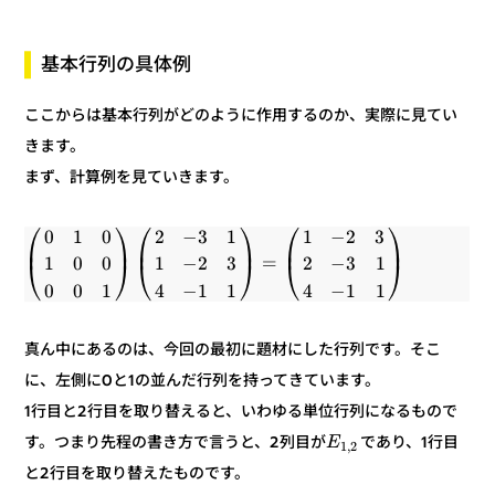
基本行列の具体例
ここからは基本行列がどのように作用するのか、実際に見てい
きます。
まず、計算例を見ていきます。
⎞
⎛
⎞
⎛
⎞
⎛
3
2
−
1
1
3
−
2
0
1
0
⎟
⎜
⎟
⎜
⎟
⎜
=
1
3
−
2
3
2
−
1
0
0
1
⎠
⎝
⎠
⎝
⎠
⎝
1
1
−
4
1
1
−
4
1
0
0
真ん中にあるのは、今回の最初に題材にした行列です。そこ
に、左側に0と1の並んだ行列を持ってきています。
1行目と2行目を取り替えると、いわゆる単位行列になるもので
であり、1行目
す。つまり先程の書き方で言うと、2列目が
E
2
,
1
と2行目を取り替えたものです。