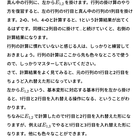
を掛けます。行列の掛け算のやり
真ん中の行列に、左から
E
2
,
1
方を復習すると、左の行列の1行目と真ん中の行列の1列目を掛け
ます。2×0、1×1、4×0と計算すると、1という計算結果が出てく
るはずです。同様に2列目のに掛けて…と続けていくと、右側の
計算結果になります。
行列の計算に慣れていないと感じる人は、しっかりと練習して
おきましょう。行列の計算はここから先も色々なところで使う
ので、しっかりマスターしておいてください。
さて、計算結果をよく見てみると、元の行列の1行目と2行目を
ちょうど入れ替えた形になっています。
という、基本変形に対応する基本行列を左から掛け
左から
E
2
,
1
ると、1行目と2行目を入れ替える操作になる、ということがわ
かります。
で計算したので1行目と2行目を入れ替えた形にな
ちなみに
E
2
,
1
でやると1行目と3行目を入れ替えた形に
りますが、例えば
E
3
,
1
なります。他にも色々なことができます。