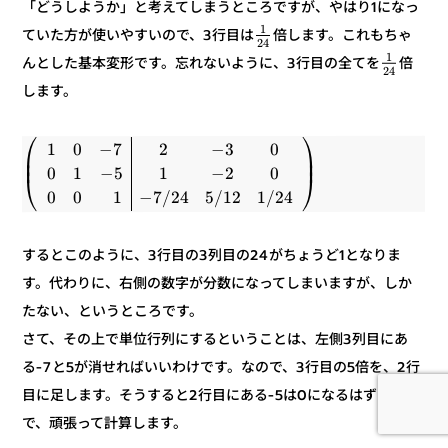
「どうしようか」と考えてしまうところですが、やはり1になっ
1
倍します。これもちゃ
ていた方が使いやすいので、3行目は
24
1
倍
んとした基本変形です。忘れないように、3行目の全てを
24
します。
⎞
⎛
0
3
−
2
7
−
0
1
⎟
⎜
⎟
⎜
0
2
−
1
5
−
1
0
⎠
⎝
24
/
1
12
/
5
24
/
7
−
1
0
0
するとこのように、3行目の3列目の24がちょうど1となりま
す。代わりに、右側の数字が分数になってしまいますが、しか
たない、というところです。
さて、その上で単位行列にするということは、左側3列目にあ
る-7と5が消せればいいわけです。なので、3行目の5倍を、2行
目に足します。そうすると2行目にある-5は0になるはずなの
で、頑張って計算します。