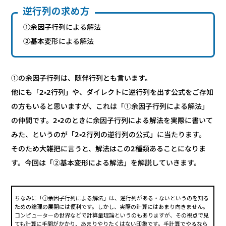
逆行列の求め方
①余因子行列による解法
②基本変形による解法
①の余因子行列は、随伴行列とも言います。
他にも「2×2行列」や、ダイレクトに逆行列を出す公式をご存知
の方もいると思いますが、これは「①余因子行列による解法」
の仲間です。2×2のときに余因子行列による解法を実際に書いて
みた、というのが「2×2行列の逆行列の公式」に当たります。
そのため大雑把に言うと、解法はこの2種類あることになりま
す。今回は「②基本変形による解法」を解説していきます。
ちなみに「①余因子行列による解法」は、逆行列がある・ないというのを知る
ための論理の展開には便利です。しかし、実際の計算にはあまり向きません。
コンピューターの世界などで計算量理論というのもありますが、その視点で見
ても計算に手間がかかり、あまりやりたくはない印象です。手計算でやるなら