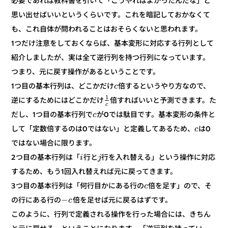
必要であれば教科書を引いて「こうやればよかったんだな」と
思い出せばいいというくらいです。これを暗記しておかなくて
も、これ自体が問われることはおそらくないと思われます。
1つだけ注意をしておくならば、基本変形に対応する行列として
紹介しましたが、実は全て逆行列を持つ行列になっています。
つまり、元に戻す操作があるということです。
倍するというやり方なので、
1つ目の基本行列は、どこかだけ
c
1
倍すればいいと予測できます。た
逆にするためにはどこかだけ
c
が0では駄目です。基本変形の条件と
だし、1つ目の基本行列で
c
は0
して「定数倍するのは0ではない」と定義してあるため、
c
ではない場合に限ります。
行を入れ替える」という操作に対応
行と
2つ目の基本行列は「
j
i
するため、もう1回入れ替えれば元に戻ってきます。
倍を足す」ので、そ
3つ目の基本行列は「何行目かにある行の
c
−
倍を足せば元に戻るはずです。
の行にある行の
c
このように、行列で定義される操作を行った場合には、きちん