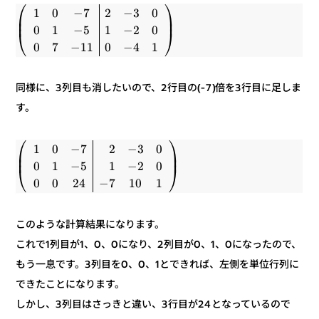
⎞
⎛
0
3
−
2
7
−
0
1
⎟
⎜
⎟
⎜
0
2
−
1
5
−
1
0
⎠
⎝
1
4
−
0
11
−
7
0
同様に、3列目も消したいので、2行目の(-7)倍を3行目に足しま
す。
⎞
⎛
0
3
−
2
7
−
0
1
⎟
⎜
⎟
⎜
0
2
−
1
5
−
1
0
⎠
⎝
1
10
7
−
24
0
0
このような計算結果になります。
これで1列目が1、0、0になり、2列目が0、1、0になったので、
もう一息です。3列目を0、0、1とできれば、左側を単位行列に
できたことになります。
しかし、3列目はさっきと違い、3行目が24となっているので