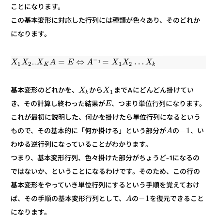
ことになります。
この基本変形に対応した行列には種類が色々あり、そのどれか
になります。
−
…
=
⇔
=
…
¹
X
X
X
A
E
A
X
X
X
2
1
2
1
k
K
までAにどんどん掛けてい
から
基本変形のどれかを、
X
X
1
k
、つまり単位行列になります。
き、その計算し終わった結果が
E
これが最初に説明した、何かを掛けたら単位行列になるという
1
−
、い
の
もので、その基本的に「何か掛ける」という部分が
A
わゆる逆行列になっていることがわかります。
つまり、基本変形行列、色々掛けた部分がちょうど-1になるの
ではないか、ということになるわけです。そのため、この行の
基本変形をやっていき単位行列にするという手順を覚えておけ
1
−
を復元できること
の
ば、その手順の基本変形行列として、
A
になります。