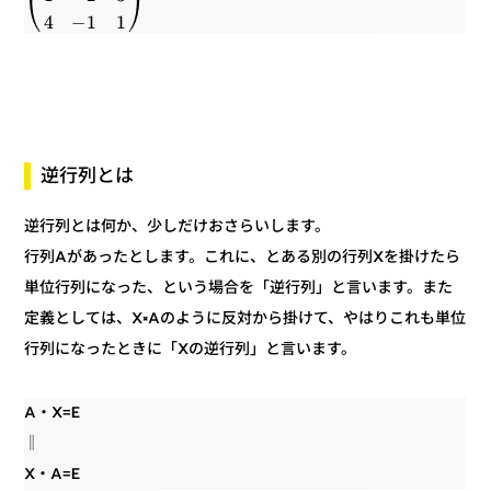
⎠
⎝
1
1
−
4
逆行列とは
逆行列とは何か、少しだけおさらいします。
行列Aがあったとします。これに、とある別の行列Xを掛けたら
単位行列になった、という場合を「逆行列」と言います。また
定義としては、X×Aのように反対から掛けて、やはりこれも単位
行列になったときに「Xの逆行列」と言います。
A・X=E
‖
X・A=E