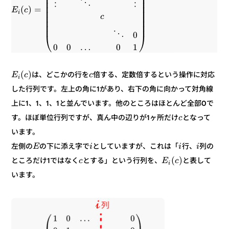
⎟
⎜
⎟
⎜
⎟
⎜
⋮
⋱
⋮
⎟
⎜
=
)
(
c
E
⎟
⎜
i
⎟
⎜
c
⎟
⎜
⎟
⎜
0
⋱
⎠
⎝
1
0
…
0
0
)
(
倍する、定数倍するという操作に対応
は、どこかの行を
c
c
E
i
した行列です。左上の角に1があり、右下の角に向かって対角線
上に1、1、1、1と並んでいます。他のところはほとんど全部0で
となって
す。ほぼ単位行列ですが、真ん中の辺りが1ヶ所だけ
c
います。
列の
行、
としていますが、これは「
の下に添え字で
左側の
i
i
i
E
)
(
と表して
とする」という行列を、
ところだけ1ではなく
c
E
c
i
います。