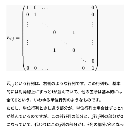
⎞
⎛
0
…
0
1
⎟
⎜
⎟
⎜
0
1
0
⎟
⎜
⎟
⎜
⎟
⎜
⎟
⋮
⎜
⋱
⋮
⎟
⎜
⎟
⎜
1
0
⎟
⎜
⎟
⎜
=
E
⎟
⎜
,
j
i
⎟
⎜
⋮
⋱
⋮
⎟
⎜
⎟
⎜
0
1
⎟
⎜
⎟
⎜
⎟
⎜
0
⋱
⎠
⎝
1
0
…
0
0
という行列は、右側のような行列です。この行列も、基本
E
,
j
i
的には対角線上にずっと1が並んでいて、他の箇所は基本的には
全て0という、いわゆる単位行列のようなものです。
ただし、単位行列と少し違う部分が、単位行列の場合はずっと1
列の部分が0
行
列の部分と、
行
が並んでいるのですが、この
j
j
i
i
列の部分が1となっ
列の部分が1、
になっていて、代わりにこの
i
j