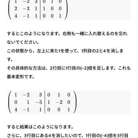
⎞
⎛
0
1
0
3
2
−
1
⎟
⎜
⎟
⎜
0
0
1
1
3
−
2
⎠
⎝
1
0
0
1
1
−
4
するとこのようになります。右側も一緒に入れ替えるのを忘れ
ないでください。
この状態から、左上に来た1を使って、1列目の2と4を消しま
す。
その具体的な方法は、2行目に1行目の(-2)倍を足します。これも
基本変形です。
⎞
⎛
0
1
0
3
2
−
1
⎟
⎜
⎟
⎜
0
2
−
1
5
−
1
0
⎠
⎝
1
0
0
1
1
−
4
すると結果はこのようになります。
さらに、3行目にある4を消したいので、1行目の(-4)倍を3行目