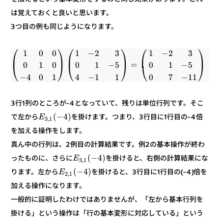
は覚えておくと良いと思います。
3つ目の例も同じようになります。
⎞
⎛
⎞
⎛
⎞
⎛
3
2
−
1
3
2
−
1
0
0
1
⎟
⎜
⎟
⎜
⎟
⎜
=
5
−
1
0
5
−
1
0
0
1
0
⎠
⎝
⎠
⎝
⎠
⎝
11
−
7
0
1
1
−
4
1
0
4
−
3行1列のところが-4となっていて、残りは単位行列です。そこ
)
4
−
(
を掛けます。つまり、3行目に1行目の-4倍
で左から
E
1
,
3
を加える操作をします。
真ん中の行列は、2例目の計算結果です。例2の基本操作が終わ
)
4
−
(
を掛けると、右側の計算結果にな
ったものに、さらに
E
1
,
3
)
4
−
(
を掛けると、3行目に1行目の(-4)倍を
左から
ります。
E
1
,
2
加える操作になります。
証明したわけではありませんが、「左から基本行列を
一般的に
掛ける」という操作は「行の基本変形に対応している」という