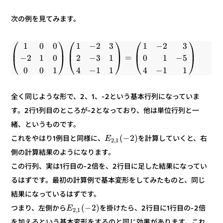
次の例を見てみます。
⎞
⎛
⎞
⎛
⎞
⎛
3
2
−
1
3
2
−
1
0
0
1
⎟
⎜
⎟
⎜
⎟
⎜
=
5
−
1
0
1
3
−
2
0
1
2
−
⎠
⎝
⎠
⎝
⎠
⎝
1
1
−
4
1
1
−
4
1
0
0
全く同じような形で、2、1、-2という基本行列になっていま
す。2行1列目のところが-2となっており、他は単位行列と一
緒、というものです。
)
2
−
(
を計算していくと、右
これをやはり1例目と同様に、
E
1
,
2
側の計算結果のようになります。
この行列、実は1行目の-2倍を、2行目に足した結果になってい
るはずです。最初の計算例で基本変形をしてみたものと、同じ
結果になっているはずです。
)
2
−
(
を掛けたら、2行目に1行目の-2倍
つまり、左側から
E
1
,
2
を加えるという基本変形をするのと同じ効果があります。これ