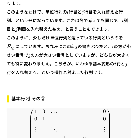
ります。
行目を入れ替えた行
行目と
このようなわけで、単位行列の
j
i
列
列、という形になっています。これは列で考えても同じで、
i
列目を入れ替えたもの、と言うこともできます。
目と
j
このように、少しだけ単位行列と違っている行列というのを
,
の方が小
の書きぶりだと、
にしています。ちなみにこの
i
j
i
E
,
j
i
の方が大きい番号としていますが、どちらが大きく
さい番号で
j
行と
ても特に変わりません。こちらが、いわゆる基本変形の
j
i
行を入れ替える、という操作と対応した行列です。
基本行列 その③
⎞
⎛
0
…
0
1
⎟
⎜
⎟
⎜
0
1
0
⎟
⎜
⎟
⎜
⎟
⎜
⎟
⋮
⎜
⋱
⋮
⎟
⎜
1
c